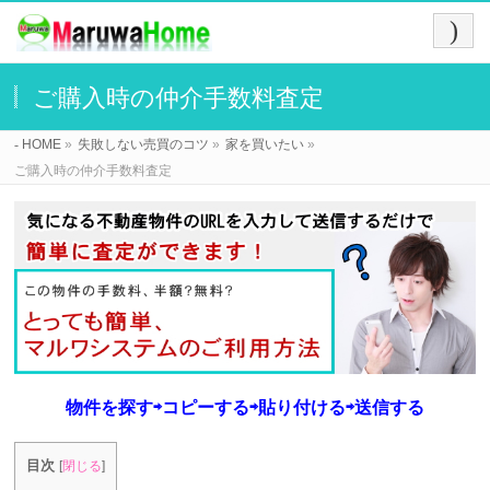
ご購入時の仲介手数料査定
HOME
»
失敗しない売買のコツ
»
家を買いたい
»
ご購入時の仲介手数料査定
物件を探す⇨コピーする⇨貼り付ける⇨送信する
目次
[
閉じる
]