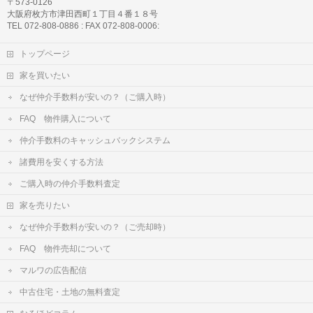
〒573-0126
大阪府枚方市津田西町１丁目４番１８号
TEL 072-808-0886 : FAX 072-808-0006:
トップページ
家を買いたい
なぜ仲介手数料が安いの？（ご購入時）
FAQ 物件購入について
仲介手数料のキャッシュバックシステム
諸費用を安くする方法
ご購入時の仲介手数料査定
家を売りたい
なぜ仲介手数料が安いの？（ご売却時）
FAQ 物件売却について
マルワの広告配信
中古住宅・土地の無料査定